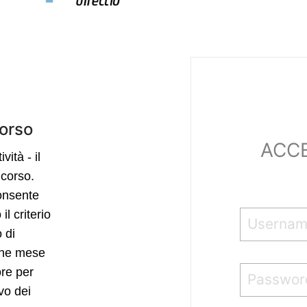
corso
ACC
vità - il
 corso.
consente
l criterio
 di
ione mese
ore per
vo dei