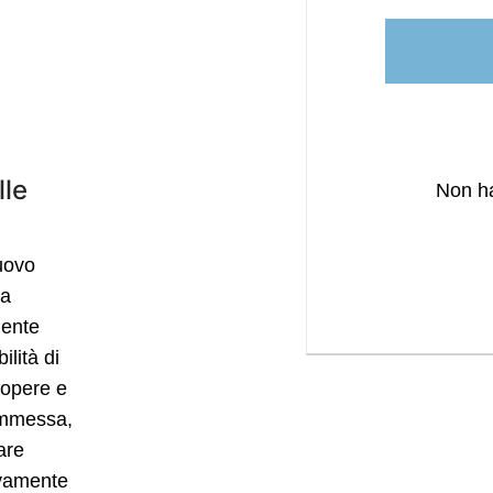
lle
Non ha
nuovo
la
mente
ilità di
 opere e
commessa,
are
tivamente