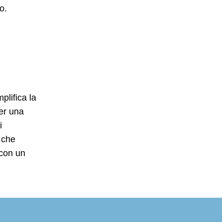
o.
plifica la
per una
i
 che
 con un